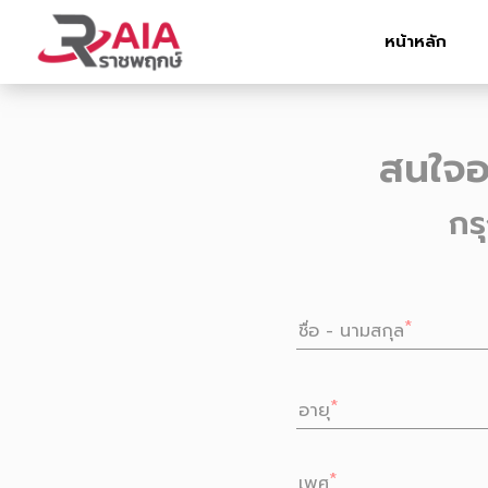
หน้าหลัก
สนใจอ
กร
ชื่อ - นามสกุล
อายุ
เพศ