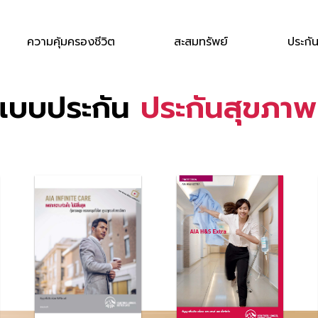
ความคุ้มครองชีวิต
สะสมทรัพย์
ประกั
แบบประกัน
ป
ร
ะ
ก
น
ส
ข
ภ
า
พ